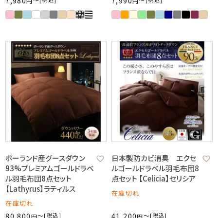
7,980
7,990
ポーランド産グースダウン
日本製防カビ消臭 エクセ
93%プレミアムゴールドラベ
ルゴールドラベル羽毛布団8
ル羽毛布団8点セット
点セット 【Celicia】セリシア
【Lathyrus】ラティルス
在庫切れ
在庫切れ
80,800
〜
税込
41,200
〜
税込