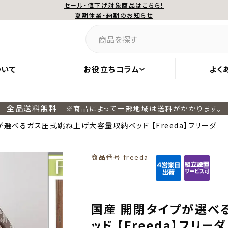
セール・値下げ対象商品はこちら！
夏期休業・納期のお知らせ
ついて
お役立ちコラム
よく
全品送料無料
※商品によって一部地域は送料がかかります。
が選べるガス圧式跳ね上げ大容量収納ベッド 【Freeda】フリーダ
商品番号
freeda
国産 開閉タイプが選べ
ッド 【Freeda】フリーダ