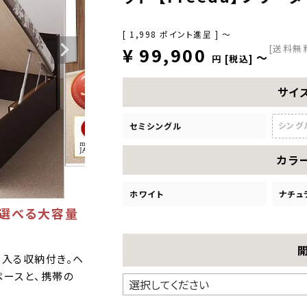
[
1,998
ポイント進呈 ]
〜
[送料無
¥
99,900
〜
税込
サイ
シング
セミシングル
カラ
ホワイト
ナチュ
が選べる大容量
り入る収納付き。ヘ
ペースと、携帯の