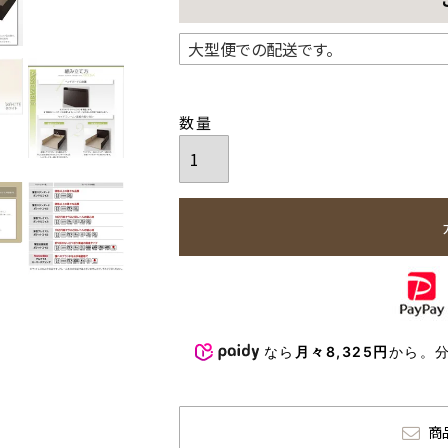
なら
月々8,325円
から。
商