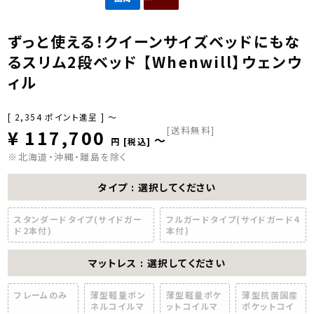
ずっと使える！クイーンサイズベッドにもな
るスリム2段ベッド 【Whenwill】ウェンウ
ィル
[
2,354
ポイント進呈 ]
〜
[送料無料]
¥
117,700
〜
税込
※北海道・沖縄・離島を除く
タイプ
選択してください
スタンダードタイプ(サイドガー
フルガードタイプ(サイドガード4
ド2本付)
本付)
マットレス
選択してください
フレームのみ
薄型軽量ボン
薄型軽量ポケ
薄型抗菌国産
ネルコイルマ
ットコイルマ
ポケットコイ