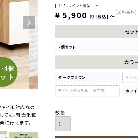
[
118
ポイント進呈 ]
〜
[送料無料]
¥
5,900
〜
税込
セッ
2個セット
カラ
ライト
ダークブラウン
ライトナチュラル ★完売
ホワイ
ファイル対応なの
しても。背面化粧
楽に行えます。