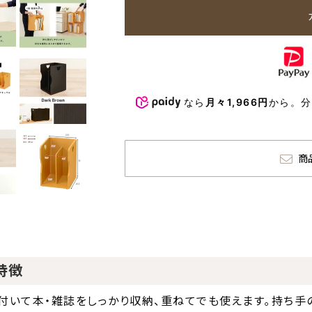
なら
月々1,966円
から。
商
特徴
付いて本・雑誌をしっかり収納、重ねてでも使えます｡持ち手