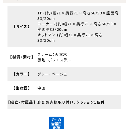
1P：(約)幅71×奥行71×高さ66/53×座面高
33/20cm
コーナー：(約)幅71×奥行71×高さ66/53×
【サイズ】
座面高33/20cm
オットマン:(約)幅71×奥行71×高さ
33/20cm
フレーム：天然木
【材質・素材】
張地：ポリエステル
【カラー】
グレー、ベージュ
【生産国】
中国
【組立・付属品】
脚部お客様取り付け、クッション1個付