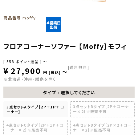
商品番号
moffy
フロアコーナーソファー 【Moffy】モフィ
[
558
ポイント進呈 ]
〜
[送料無料]
¥
27,900
〜
税込
※北海道・沖縄・離島を除く
タイプ
選択してください
3点セットBタイプ［2P＋コーナ
3点セットAタイプ［2P＋1P＋コ
ー×2］※販売不可
ーナー］
4点セットCタイプ［2P＋1P＋コ
4点セットDタイプ［2P×2＋コー
ーナー×2］※販売不可
ナー×2］※販売不可