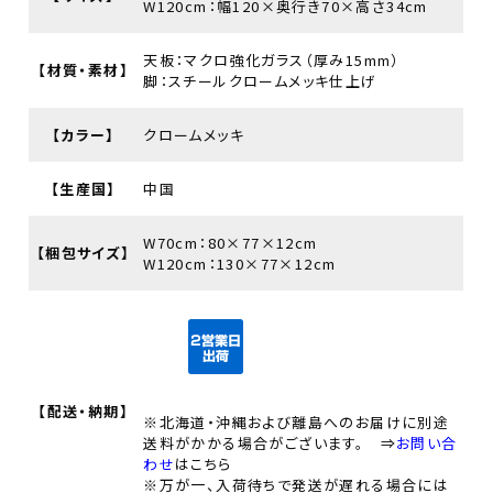
W120cm：幅120×奥行き70×高さ34cm
天板：マクロ強化ガラス（厚み15mm）
【材質・素材】
脚：スチールクロームメッキ仕上げ
【カラー】
クロームメッキ
【生産国】
中国
W70cm：80×77×12cm
【梱包サイズ】
W120cm：130×77×12cm
【配送・納期】
※北海道・沖縄および離島へのお届けに別途
送料がかかる場合がございます。 ⇒
お問い合
わせ
はこちら
※万が一、入荷待ちで発送が遅れる場合には