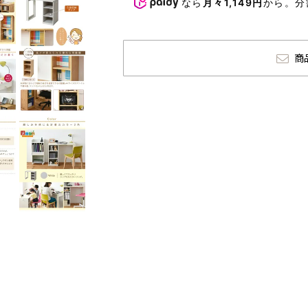
なら
月々1,149円
から。分
商