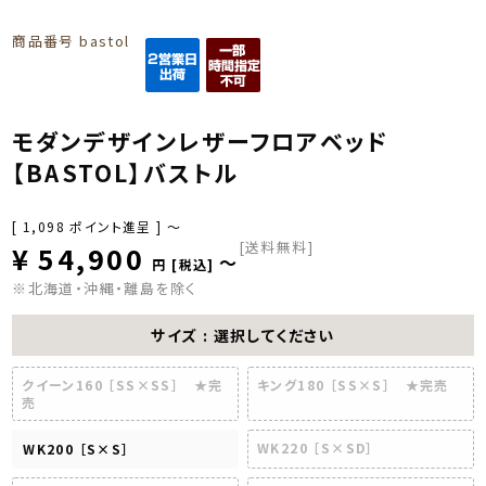
商品番号
bastol
モダンデザインレザーフロアベッド
【BASTOL】バストル
[
1,098
ポイント進呈 ]
〜
[送料無料]
¥
54,900
〜
税込
※北海道・沖縄・離島を除く
サイズ
選択してください
クイーン160 ［SS×SS］ ★完
キング180 ［SS×S］ ★完売
売
WK220 ［S×SD］
WK200 ［S×S］