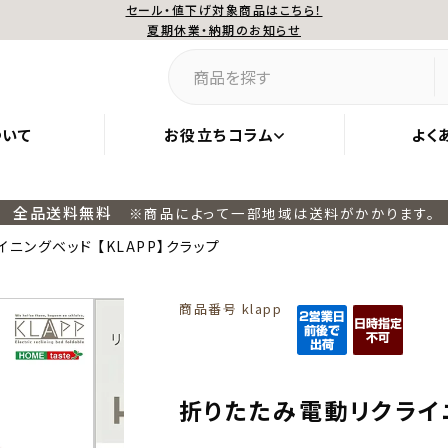
セール・値下げ対象商品はこちら！
夏期休業・納期のお知らせ
ついて
お役立ちコラム
よく
全品送料無料
※商品によって一部地域は送料がかかります。
ニングベッド 【KLAPP】クラップ
商品番号
klapp
折りたたみ電動リクライニ