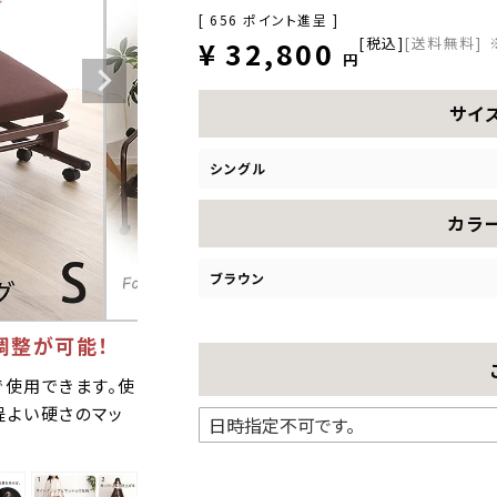
[
656
ポイント進呈 ]
税込
[送料無料]
¥
32,800
サイ
シングル
カラ
ブラウン
調整が可能！
で使用できます。使
程よい硬さのマッ