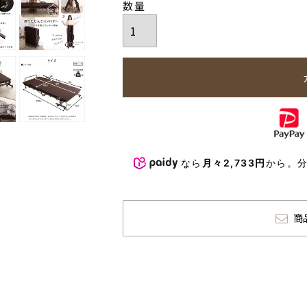
なら
月々2,733円
から。
商