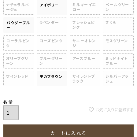
ナチュラルベ
ミルキーイエ
ペールグリー
アイボリー
ージュ
ロー
ン
ラベンダー
フレッシュピ
さくら
パウダーブル
ンク
ー
コーラルピン
ローズピンク
サニーオレン
モスグリーン
ク
ジ
オリーブグリ
ブルーグリー
アースブルー
ミッドナイト
ーン
ン
ブルー
ワインレッド
サイレントブ
シルバーアッ
モカブラウン
ラック
シュ
お気に入りに登録する
カートに入れる