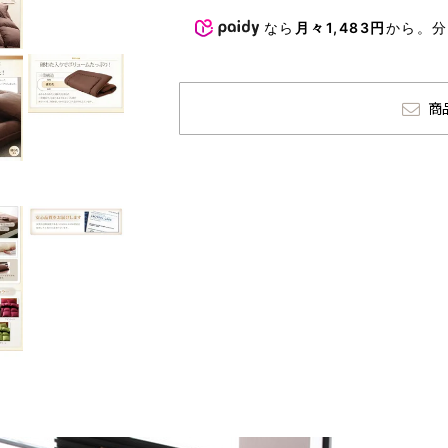
なら
月々1,483円
から。
商