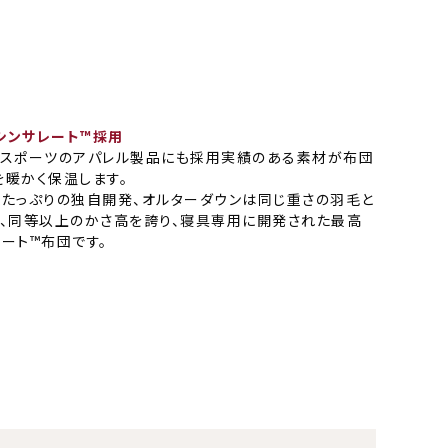
シンサレート™採用
ースポーツのアパレル製品にも採用実績のある素材が布団
を暖かく保温します。
ムたっぷりの独自開発、オルターダウンは同じ重さの羽毛と
も、同等以上のかさ高を誇り、寝具専用に開発された最高
ート™布団です。