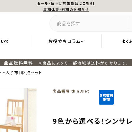
セール・値下げ対象商品はこちら！
夏期休業・納期のお知らせ
ついて
お役立ちコラム
よく
全品送料無料
※商品によって一部地域は送料がかかります。
ート入り布団8点セット
商品番号
thin8set
9色から選べる！シンサ