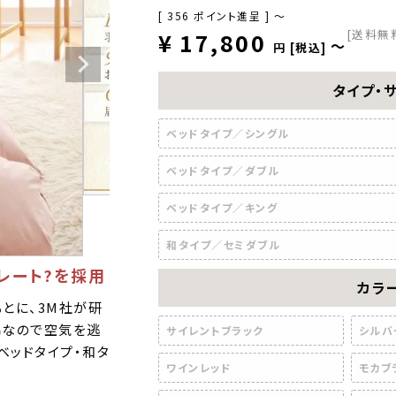
[
356
ポイント進呈 ]
〜
[送料無
¥
17,800
〜
税込
タイプ・
ベッドタイプ／シングル
ベッドタイプ／ダブル
ベッドタイプ／キング
和タイプ／セミダブル
レート?を採用
カラ
もとに、3M社が研
綿なので空気を逃
サイレントブラック
シルバ
ベッドタイプ・和タ
ワインレッド
モカブ