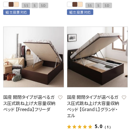
SS
S
SD
SS
S
SD
組立設置対応
組立設置対応
国産 開閉タイプが選べるガ
国産 開閉タイプが選べるガ
ス圧式跳ね上げ大容量収納
ス圧式跳ね上げ大容量収納
ベッド 【Freeda】フリーダ
ベッド 【Grand L】グランド・
エル
5.0
（1）