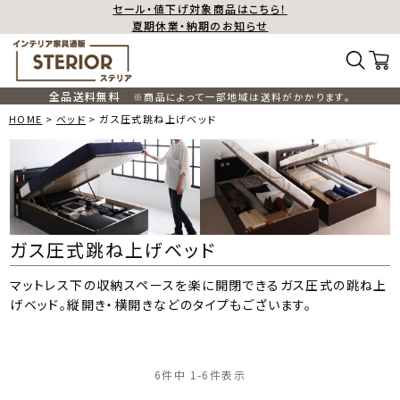
セール・値下げ対象商品はこちら！
夏期休業・納期のお知らせ
全品送料無料
※商品によって一部地域は送料がかかります。
HOME
ベッド
ガス圧式跳ね上げベッド
ガス圧式跳ね上げベッド
マットレス下の収納スペースを楽に開閉できるガス圧式の跳ね上
げベッド。縦開き・横開きなどのタイプもございます。
6
件中
1
-
6
件表示