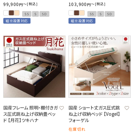
99,900
〜
税込
103,900
〜
税込
SS
S
SD
SS
S
SD
組立設置対応
組立設置対応
国産フレーム 照明・棚付きガ
国産 ショート丈ガス圧式跳
ス圧式跳ね上げ収納畳ベッ
ね上げ収納ベッド 【Vogel】
ド 【月花】ツキハナ
フォーゲル
在庫切れ