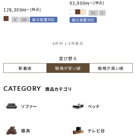
93,900
〜
税込
128,300
〜
税込
SS
S
S
SD
組立設置対応
組立設置対応
6
件中
1
-
6
件表示
並び替え
新着順
価格が安い順
価格が高い順
CATEGORY
商品カテゴリ
ソファー
ベッド
寝具
テレビ台