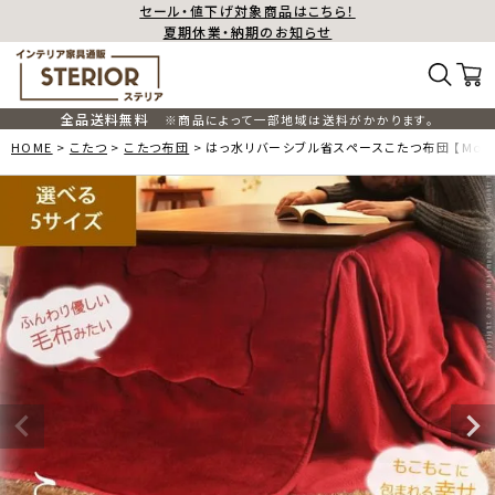
セール・値下げ対象商品はこちら！
夏期休業・納期のお知らせ
全品送料無料
※商品によって一部地域は送料がかかります。
HOME
こたつ
こたつ布団
はっ水リバーシブル省スペースこたつ布団 【Molf