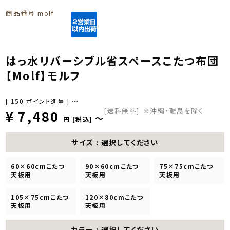
商品番号
molf
はっ水リバーシブル省スペースこたつ布団
【Molf】モルフ
[
150
ポイント進呈 ]
〜
[送料無料]
※沖縄・離島を除く
¥
7,480
〜
税込
サイズ
選択してください
60×60cmこたつ
90×60cmこたつ
75×75cmこたつ
天板用
天板用
天板用
105×75cmこたつ
120×80cmこたつ
天板用
天板用
カラー
選択してください