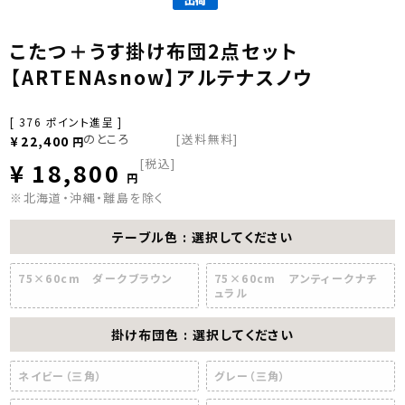
こたつ＋うす掛け布団2点セット
【ARTENAsnow】アルテナスノウ
[
376
ポイント進呈 ]
のところ
[送料無料]
¥
22,400
税込
¥
18,800
※北海道・沖縄・離島を除く
テーブル色
選択してください
75×60cm ダークブラウン
75×60cm アンティークナチ
ュラル
掛け布団色
選択してください
ネイビー（三角）
グレー（三角）