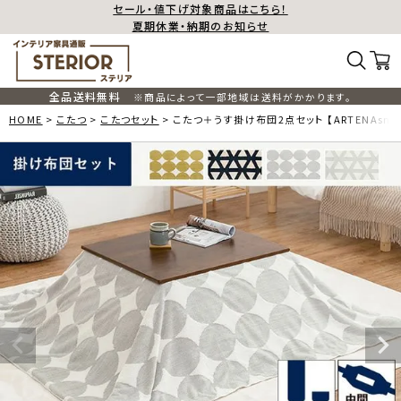
セール・値下げ対象商品はこちら！
夏期休業・納期のお知らせ
全品送料無料
※商品によって一部地域は送料がかかります。
HOME
こたつ
こたつセット
こたつ＋うす掛け布団2点セット 【ARTENAsn