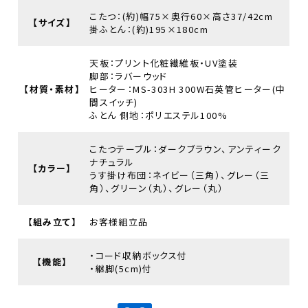
こたつ：(約)幅75×奥行60×高さ37/42cm
【サイズ】
掛ふとん：(約)195×180cm
天板：プリント化粧繊維板・UV塗装
脚部：ラバーウッド
【材質・素材】
ヒーター：MS-303H 300W石英管ヒーター(中
間スイッチ)
ふとん 側地：ポリエステル100%
こたつテーブル：ダークブラウン、アンティーク
ナチュラル
【カラー】
うす掛け布団：ネイビー（三角）、グレー（三
角）、グリーン（丸）、グレー（丸）
【組み立て】
お客様組立品
・コード収納ボックス付
【機能】
・継脚(5cm)付