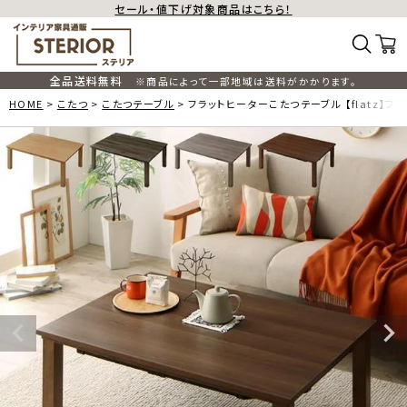
セール・値下げ対象商品はこちら！
全品送料無料
※商品によって一部地域は送料がかかります。
HOME
こたつ
こたつテーブル
フラットヒーターこたつテーブル 【flatz】フ