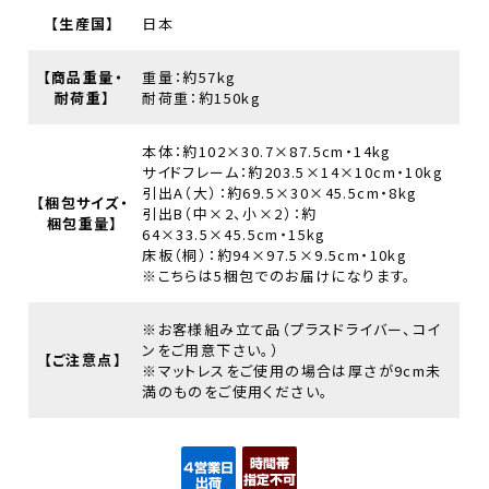
【生産国】
日本
【商品重量・
重量：約57kg
耐荷重】
耐荷重：約150kg
本体：約102×30.7×87.5cm・14kg
サイドフレーム：約203.5×14×10cm・10kg
引出A（大）：約69.5×30×45.5cm・8kg
【梱包サイズ・
引出B（中×2、小×2）：約
梱包重量】
64×33.5×45.5cm・15kg
床板（桐）：約94×97.5×9.5cm・10kg
※こちらは5梱包でのお届けになります。
※お客様組み立て品（プラスドライバー、コイ
ンをご用意下さい。）
【ご注意点】
※マットレスをご使用の場合は厚さが9cm未
満のものをご使用ください。