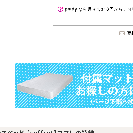
なら
月々1,316円
から。分
商
スベッド 【coffret】コフレの特徴