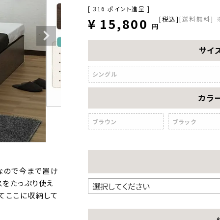
[
316
ポイント進呈 ]
税込
[送料無料]
¥
15,800
サイ
シングル
カラ
ブラウン
ブラック
トなので今まで置け
スをたっぷり使え
てここに収納して