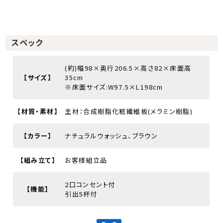
スペック
(約)幅98×奥行206.5×高さ82×床面高
【サイズ】
35cm
※床面サイズ:W97.5×L198cm
【材質・素材】
主材：合成樹脂化粧繊維板(メラミン樹脂)
【カラー】
ナチュラルウォッシュ、ブラウン
【組み立て】
お客様組立品
2口コンセント付
【機能】
引出5杯付