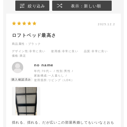
絞り込み
表示：新しい順
2025.12.2
ロフトベッド最高さ
商品属性：ブラック
デザイン性
:非常に良い
使用感
:非常に良い
品質
:非常に良い
価格
:満足
no name
年代:
70代～
性別:
男性
家族構成:
一人暮らし
使用箇所:
リビング（LDK）
揺れる、揺れる、だが広いこの部屋再婚してもいいなとおも