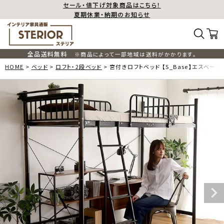
セール・値下げ対象商品はこちら！
夏期休業・納期のお知らせ
全品送料無料
※商品によって一部地域は送料がかかります。
HOME
ベッド
ロフト・2段ベッド
宮付きロフトベッド 【S_Base】エスベース