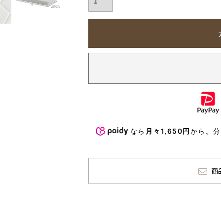
なら
月々1,650円
から。
商