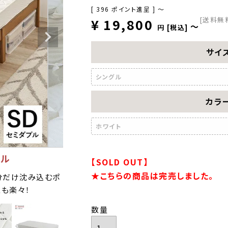
[
396
ポイント進呈 ]
〜
[送料無
¥
19,800
〜
税込
サイ
シングル
カラ
ホワイト
イル
【SOLD OUT】
★こちらの商品は完売しました。
分だけ沈み込むポ
も楽々！