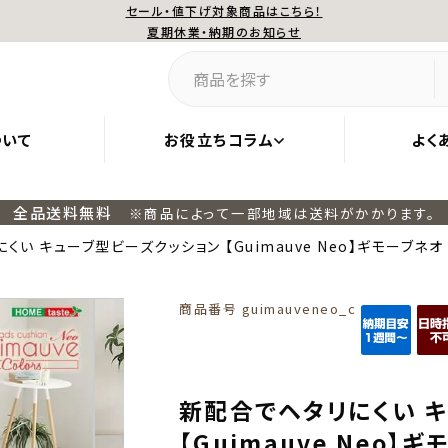
セール・値下げ対象商品はこちら！
夏期休業・納期のお知らせ
ついて
お役立ちコラム
よく
全品送料無料
※商品によって一部地域は送料がかかります。
くい キューブ型ビーズクッション 【Guimauve Neo】ギモーブネ
商品番号
guimauveneo_c
新配合でヘタリにくい 
【Guimauve Neo