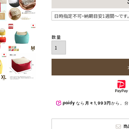
なら
月々1,993円
から。
商