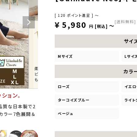
[
120
ポイント進呈 ]
〜
[送料無料]
¥
5,980
〜
税込
サイ
Mサイズ
Lサイ
カラ
ローズ
イエロ
ッション。
ターコイズブルー
ライト
品質な日本製で2
ベージュ
カラー7色展開＆