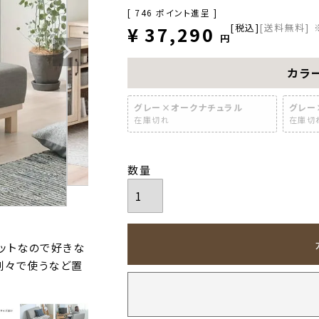
[
746
ポイント進呈 ]
税込
[送料無料]
¥
37,290
カラ
グレー×オークナチュラル
グレー
在庫切れ
在庫切
セットなので好きな
別々で使うなど置
。