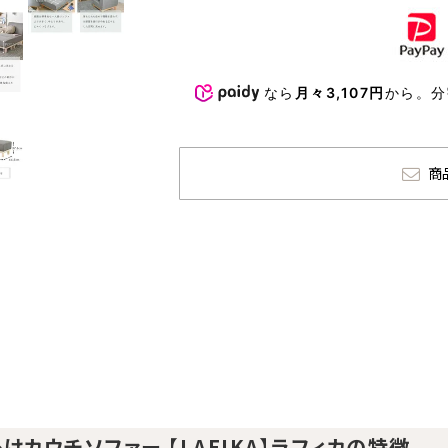
なら
月々3,107円
から。
商
掛けカウチソファー 【LAFIKA】ラフィカの特徴