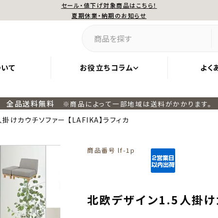
セール・値下げ対象商品はこちら！
夏期休業・納期のお知らせ
ついて
お役立ちコラム
よく
全品送料無料
※商品によって一部地域は送料がかかります。
掛けカウチソファー 【LAFIKA】ラフィカ
商品番号
lf-1p
北欧デザイン1.5人掛けカ