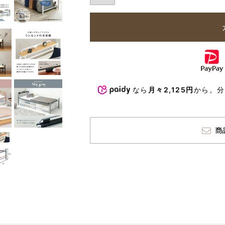
なら
月々2,125円
から。
商