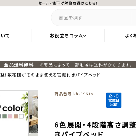
セール・値下げ対象商品はこちら！
ついて
お役立ちコラム
よく
全品送料無料
※商品によって一部地域は送料がかかります。
調整！敷布団がそのまま使える宮棚付きパイプベッド
商品番号
kh-3961s
6色展開・4段階高さ調
きパイプベッド