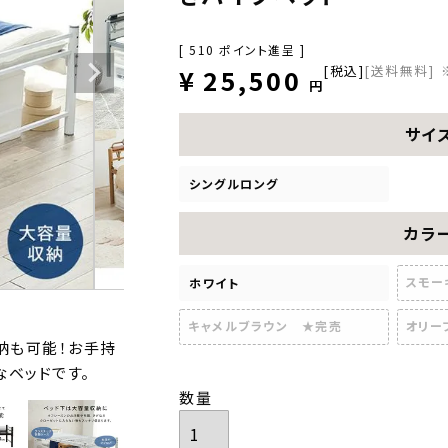
[
510
ポイント進呈 ]
税込
[送料無料]
¥
25,500
サイ
シングルロング
カラ
スモー
ホワイト
キャメルブラウン ★完売
オリー
納も可能！お手持
なベッドです。