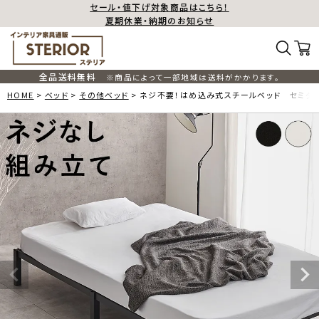
セール・値下げ対象商品はこちら！
夏期休業・納期のお知らせ
全品送料無料
※商品によって一部地域は送料がかかります。
HOME
ベッド
その他ベッド
ネジ不要！はめ込み式スチールベッド セミダ