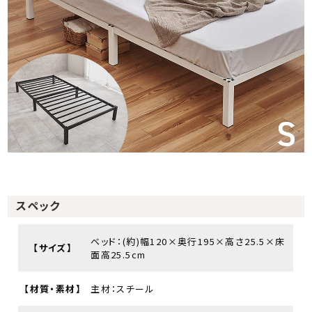
スペック
ベッド：(約)幅120×奥行195×高さ25.5×床
【サイズ】
面高25.5cm
【材質・素材】
主材：スチール