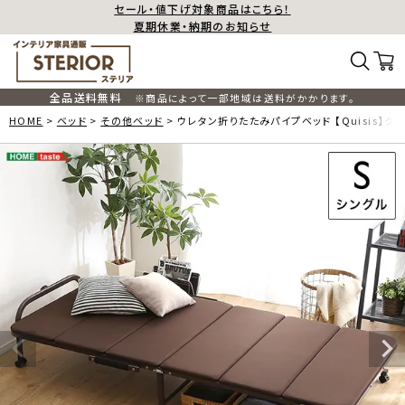
セール・値下げ対象商品はこちら！
夏期休業・納期のお知らせ
全品送料無料
※商品によって一部地域は送料がかかります。
HOME
ベッド
その他ベッド
ウレタン折りたたみパイプベッド 【Quisis】ク