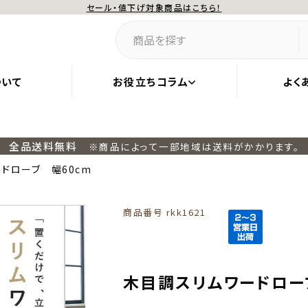
セール・値下げ対象商品はこちら！
ついて
お役立ちコラム
よく
全品送料無料
※商品によって一部地域は送料がかかります。
ドローブ 幅60cm
商品番号
rkk1621
木目調スリムワードロー