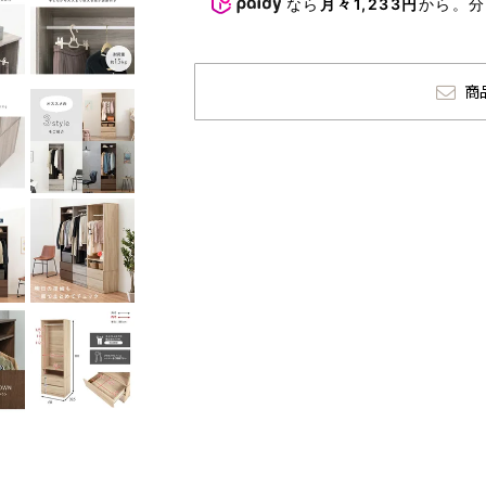
なら
月々1,233円
から。
商