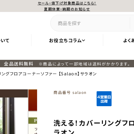
セール・値下げ対象商品はこちら！
夏期休業・納期のお知らせ
ついて
お役立ちコラム
よく
全品送料無料
※商品によって一部地域は送料がかかります。
ングフロアコーナーソファー 【Salaon】サラオン
商品番号
salaon
洗える！カバーリングフロア
ラオン