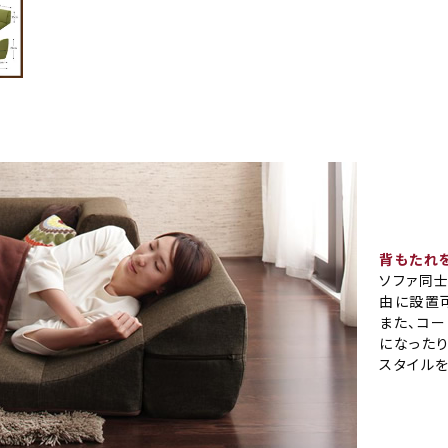
背もたれ
ソファ同
由に設置
また、コ
になった
スタイル