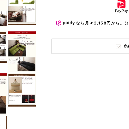
なら
月々2,158円
から。
商