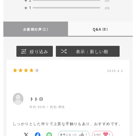
★
2
(0)
★
1
(0)
お客様の声
（1）
Q&A
（0）
絞り込み
表示：新しい順
2025.4.2
トトロ
年代:
50代
性別:
男性
しっかりとした作りで上質な手触りもあり、おすすめです。
参考になった
0
Like!
0