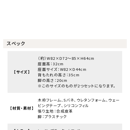
スペック
（約）W82×D72～85×H64cm
座面高：32cm
座面サイズ：W82×D44cm
【サイズ】
背もたれの高さ：35cm
脚の高さ：20cm
※このサイズのものが2つセットになります。
木枠フレーム、Sバネ、ウレタンフォーム、ウェー
ビングテープ、シリコンフィル
【材質・素材】
張り生地：合成皮革
脚：プラスチック