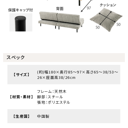
スペック
(約)幅180×奥行85～97×高さ65～38/53～
【サイズ】
26×座面高38/26cm
フレーム：天然木
【材質・素材】
脚部：スチール
張地：ポリエステル
【生産国】
中国製