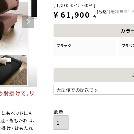
[
1,238
ポイント進呈 ]
税込
[送料無料]
¥
61,900
カラ
ブラック
ブラウ
の肘掛けで、リ
ーにもベッドにも
面・背もたれは、
肘掛け・背もたれ