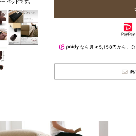
ァーベッドです。
なら
月々5,158円
から。
商