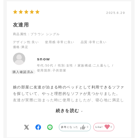
2025.6.29
友達用
商品属性：ブラウン
シングル
デザイン性
:良い
使用感
:非常に良い
品質
:非常に良い
価格
:満足
snow
年代:
50代
性別:
女性
家族構成:
二人暮らし
使用箇所:
子供部屋
娘の部屋に友達が泊まる時のベッドとして利用できるソファ
を探していて、やっと理想的なソファが見つかりました。
友達が実際に泊まった時に使用しましたが、寝心地に満足し
てもらえました。
続きを読む
私も横になってみましたが、しっかりとしたマットレスでカ
バーの肌触りがいいです。
強いていうなら、折りたたむ際少し重いと感じました。
参考になった
0
Like!
0