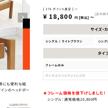
[
376
ポイント進呈 ]
〜
[送料無
¥
18,800
〜
税込
サイズ・
シングル / ライトブラウン
シング
タイ
フレームのみ
ボンネルコイルマットレス付
際にも便利な組
ザインのヘッドボー
★フレーム価格を値下げしました！
シングル：通常価格20,800円