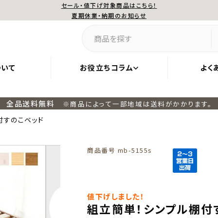
セール・値下げ対象商品はこちら！
夏期休業・納期のお知らせ
ついて
お役立ちコラム
よく
全品送料無料
※商品によって一部地域は送料がかかります。
付すのこベッド
商品番号
mb-5155s
値下げしました！
組立簡単！シンプル棚付