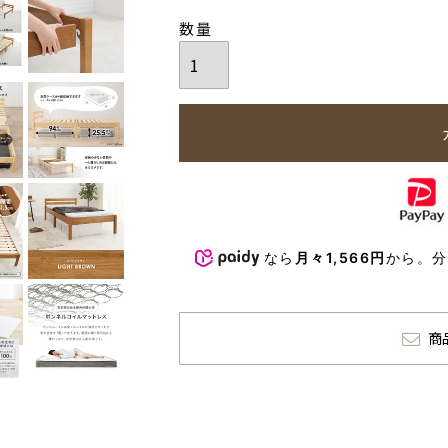
なら
月々1,566円
から。
商