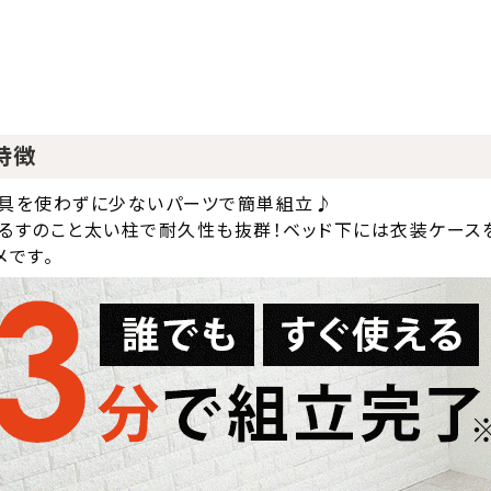
特徴
具を使わずに少ないパーツで簡単組立♪
るすのこと太い柱で耐久性も抜群！ベッド下には衣装ケース
メです。