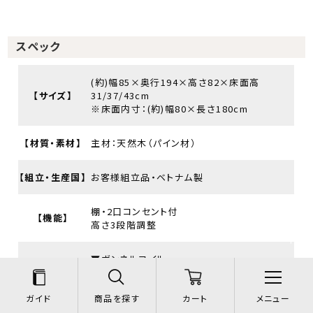
スペック
(約)幅85×奥行194×高さ82×床面高
【サイズ】
31/37/43cm
※床面内寸：(約)幅80×長さ180cm
【材質・素材】
主材：天然木（パイン材）
【組立・生産国】
お客様組立品・ベトナム製
棚・2口コンセント付
【機能】
高さ3段階調整
▼ボンネルコイル
サイズ：(約)幅80×奥行180×高さ14.5cm
主材：ボンネルコイル
張地：ポリエステル
コイル数：270