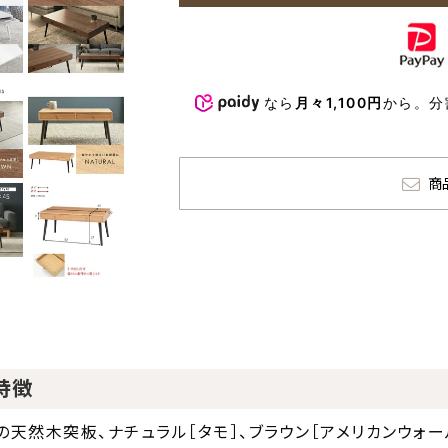
なら
月々1,100円
から。分
商
特徴
の天然木突板、ナチュラル［タモ］、ブラウン［アメリカンウォー