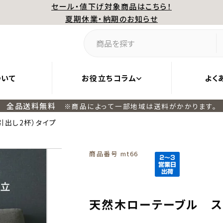
セール・値下げ対象商品はこちら！
夏期休業・納期のお知らせ
ついて
お役立ちコラム
よく
全品送料無料
※商品によって一部地域は送料がかかります。
引出し2杯）タイプ
商品番号
mt66
天然木ローテーブル ス