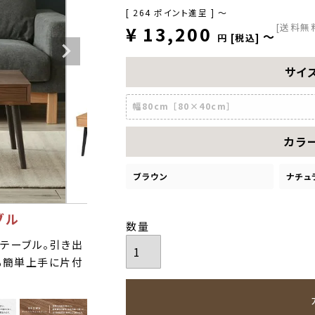
[
264
ポイント進呈 ]
〜
[送料無
¥
13,200
〜
税込
サイ
幅80cm ［80×40cm］
カラ
ブラウン
ナチュ
ブル
テーブル。引き出
も簡単上手に片付