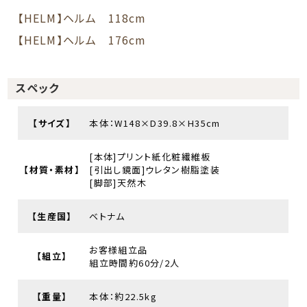
【HELM】ヘルム 118cm
【HELM】ヘルム 176cm
スペック
【サイズ】
本体：W148×D39.8×H35cm
[本体]プリント紙化粧繊維板
【材質・素材】
[引出し鏡面]ウレタン樹脂塗装
[脚部]天然木
【生産国】
ベトナム
お客様組立品
【組立】
組立時間約60分/2人
【重量】
本体：約22.5kg