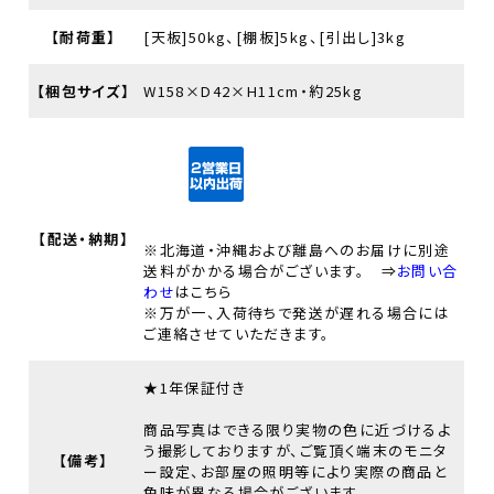
【耐荷重】
[天板]50kg、[棚板]5kg、[引出し]3kg
【梱包サイズ】
W158×D42×H11cm・約25kg
【配送・納期】
※北海道・沖縄および離島へのお届けに別途
送料がかかる場合がございます。 ⇒
お問い合
わせ
はこちら
※万が一、入荷待ちで発送が遅れる場合には
ご連絡させていただきます。
★1年保証付き
商品写真はできる限り実物の色に近づけるよ
う撮影しておりますが、ご覧頂く端末のモニタ
【備考】
ー設定、お部屋の照明等により実際の商品と
色味が異なる場合がございます。