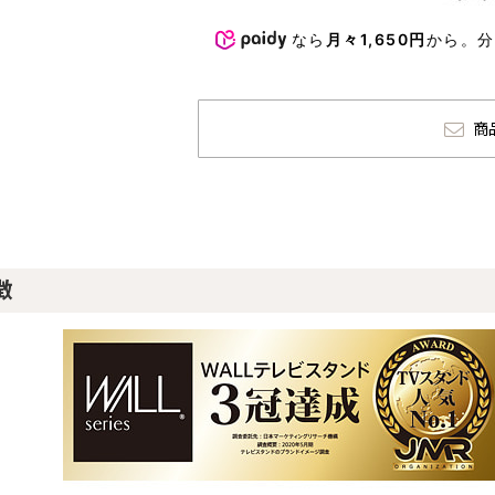
なら
月々1,650円
から。
商
徴