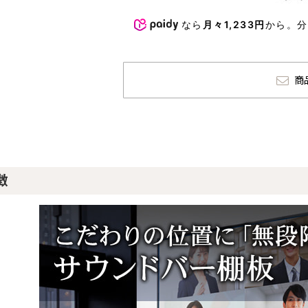
なら
月々1,233円
から。
商
徴