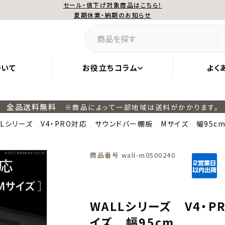
セール・値下げ対象商品はこちら！
夏期休業・納期のお知らせ
ついて
お役立ちコラム
よく
全品送料無料
※商品によって一部地域は送料がかかります。
LLシリーズ V4・PRO対応 サウンドバー棚板 Mサイズ 幅95c
商品番号
wall-m0500240
WALLシリーズ V4・
イズ 幅95cm