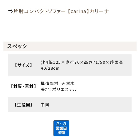
⇒
片肘コンパクトソファー 【carina】カリーナ
スペック
(約)幅125×奥行70×高さ71/59×座面高
【サイズ】
40/28cm
構造部材：天然木
【材質・素材】
張地：ポリエステル
【生産国】
中国