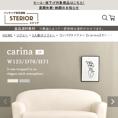
セール・値下げ対象商品はこちら！
夏期休業・納期のお知らせ
全品送料無料
※商品によって一部地域は送料がかかります。
HOME
ソファー
2人掛けソファー
コンパクトソファー 【carina】カリーナ 