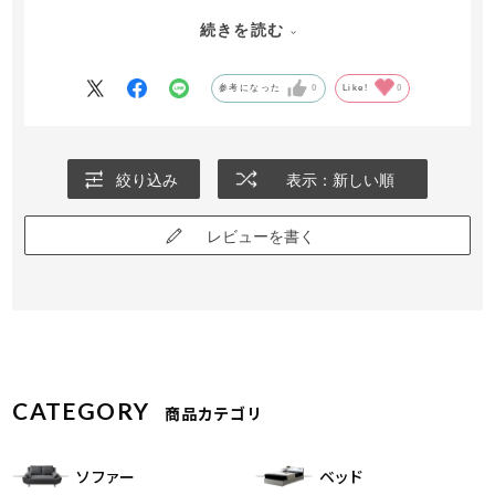
【当店でご購入された決め手】
続きを読む
商品が気に入った
【価格はご満足いただけましたでしょうか？】
満足
参考になった
0
Like!
0
【実際の商品とホームページの画像に違いはありました
か？】
ホームページで見た通り
絞り込み
表示：新しい順
（※旧システム 2020年以前ご購入分のレビューです）
レビューを書く
CATEGORY
商品カテゴリ
ソファー
ベッド