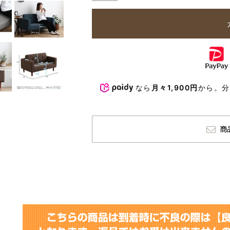
なら
月々1,900円
から。
商