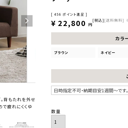
[
456
ポイント進呈 ]
税込
[送料無料]
¥
22,800
カラ
ブラウン
ネイビー
ズ。背もたれを外せ
ので疲れにくくゆ