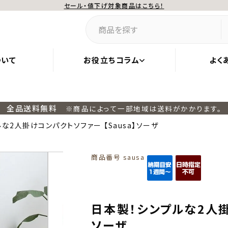
セール・値下げ対象商品はこちら！
ついて
お役立ちコラム
よく
全品送料無料
※商品によって一部地域は送料がかかります。
な2人掛けコンパクトソファー 【Sausa】ソーザ
商品番号
sausa
日本製！シンプルな2人掛
ソーザ