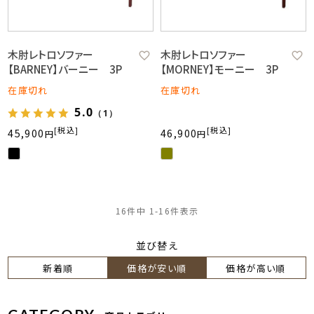
木肘レトロソファー
木肘レトロソファー
【BARNEY】バーニー 3P
【MORNEY】モーニー 3P
在庫切れ
在庫切れ
5.0
（1）
税込
税込
45,900
46,900
16
件中
1
-
16
件表示
並び替え
新着順
価格が安い順
価格が高い順