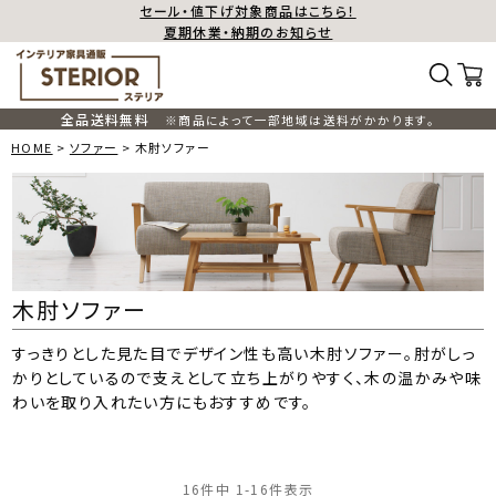
セール・値下げ対象商品はこちら！
夏期休業・納期のお知らせ
全品送料無料
※商品によって一部地域は送料がかかります。
HOME
ソファー
木肘ソファー
木肘ソファー
すっきりとした見た目でデザイン性も高い木肘ソファー。肘がしっ
かりとしているので支えとして立ち上がりやすく、木の温かみや味
わいを取り入れたい方にもおすすめです。
16
件中
1
-
16
件表示