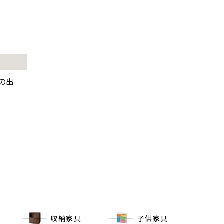
の出
収納家具
子供家具