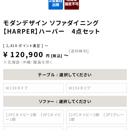
モダンデザイン ソファダイニング
【HARPER】ハーパー 4点セット
[
2,418
ポイント進呈 ]
〜
[送料無料]
¥
120,900
〜
税込
※北海道・沖縄・離島を除く
テーブル
選択してください
W120タイプ
W150タイプ
ソファー
選択してください
【1P】ネイビー2脚 【2P】ネイビ
【1P】ネイビー2脚 【2P】グレー
ー1脚
1脚