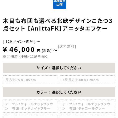
木目も布団も選べる北欧デザインこたつ3
点セット 【AnittaFK】アニッタエフケー
[
920
ポイント進呈 ]
〜
[送料無料]
¥
46,000
〜
税込
※北海道・沖縄・離島を除く
サイズ
選択してください
長方形75×105cm
4尺長方形80×120cm
カラー
選択してください
テーブル：ウォールナットブラウ
テーブル：ウォールナットブラウ
ン 布団：ミッドナイトブルー
ン 布団：チャコールグレー