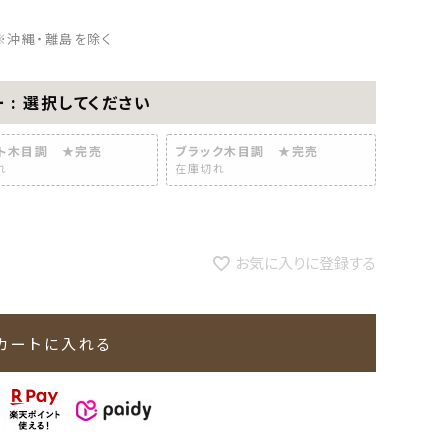
※沖縄・離島を除く
ー
選択してください
ト木目調 ★完売
ブラック木目調 ★完売
れ
在庫切れ
お気に入りに登録する
カートに入れる