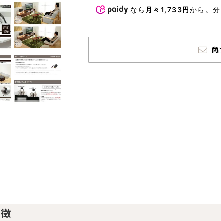
なら
月々1,733円
から。
商
特徴