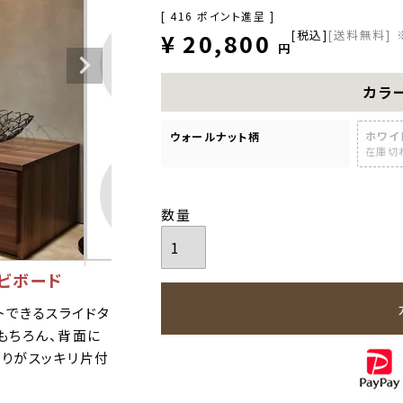
[
416
ポイント進呈 ]
税込
[送料無料]
¥
20,800
カラ
ホワイ
ウォールナット柄
在庫切
ビボード
トできるスライドタ
もちろん、背面に
周りがスッキリ片付