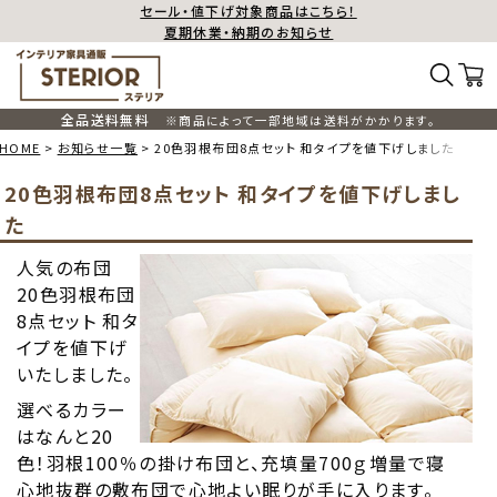
セール・値下げ対象商品はこちら！
夏期休業・納期のお知らせ
全品送料無料
※商品によって一部地域は送料がかかります。
HOME
お知らせ一覧
20色羽根布団8点セット 和タイプを値下げしました
20色羽根布団8点セット 和タイプを値下げしまし
た
人気の布団
20色羽根布団
8点セット 和タ
イプを値下げ
いたしました。
選べるカラー
はなんと20
色！羽根100％の掛け布団と、充填量700ｇ増量で寝
心地抜群の敷布団で心地よい眠りが手に入ります。