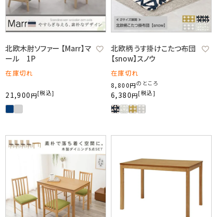
北欧木肘ソファー 【Marr】マ
北欧柄 うす掛けこたつ布団
ール 1P
【snow】スノウ
在庫切れ
在庫切れ
のところ
8,800
税込
税込
21,900
6,380