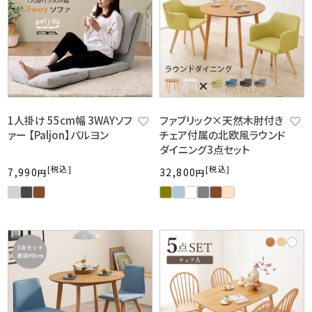
1人掛け 55cm幅 3WAYソフ
ファブリック×天然木肘付き
ァー 【Paljon】パルヨン
チェア付属の北欧風ラウンド
ダイニング3点セット
税込
税込
7,990
32,800