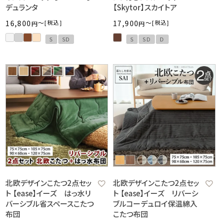
デュランタ
【Skytor】スカイトア
16,800
〜
税込
17,900
〜
税込
S
SD
S
SD
D
北欧デザインこたつ2点セッ
北欧デザインこたつ2点セッ
ト 【ease】イーズ はっ水リ
ト 【ease】イーズ リバーシ
バーシブル省スペースこたつ
ブルコーデュロイ保温綿入
布団
こたつ布団