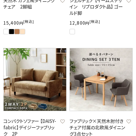
天然木 カフェ風ダイニング
シェルチェア 【イームズデザ
チェア 2脚組
イン リプロダクト品】 ゴー
ルド脚
税込
税込
15,400
12,800
コンパクトソファー 【DAISY-
ファブリック×天然木肘付き
fabric】デイジーファブリッ
チェア付属の北欧風ダイニン
ク 2P
グ3点セット