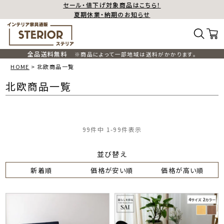
セール・値下げ対象商品はこちら！
夏期休業・納期のお知らせ
全品送料無料
※商品によって一部地域は送料がかかります。
HOME
北欧商品一覧
北欧商品一覧
99
件中
1
-
99
件表示
並び替え
新着順
価格が安い順
価格が高い順