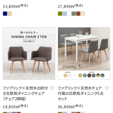
税込
税込
33,800
27,800
ファブリック×天然木の肘付
ファブリック×天然木チェア
き北欧風ダイニングチェア
付属の北欧風ダイニング5点
［チェア2脚組］
セット
税込
税込
19,800
36,800