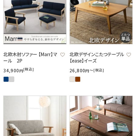
北欧木肘ソファー 【Marr】マ
北欧デザインこたつテーブル
ール 2P
【ease】イーズ
税込
34,900
26,800
〜
税込