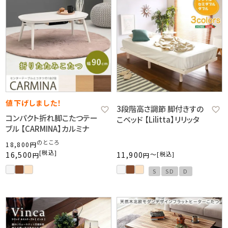
値下げしました！
3段階高さ調節 脚付きすの
コンパクト折れ脚こたつテー
こベッド 【Lilitta】リリッタ
ブル 【CARMINA】カルミナ
のところ
18,800
税込
16,500
11,900
〜
税込
S
SD
D